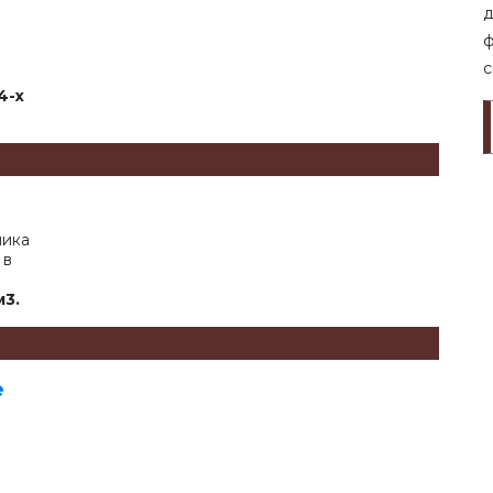
д
ф
с
4-х
чика
 в
м3.
е