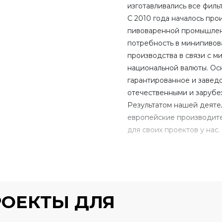
изготавливались все филь
С 2010 года началось пр
пивоваренной промышленн
потребность в минипивов
производства в связи с 
национальной валюты. Ос
гарантированное и завед
отечественными и зарубе
Результатом нашей деятел
европейские производит
для своих проектов у нас
оборудованием для обраб
емкостного оборудования
инновационным оборудов
оборудования на площадк
клиентов от Калининград
РОЕКТЫ ДЛЯ
странами СНГ.
Сейчас в распоряжении к