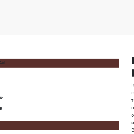
с
ни
т
п
в
о
и
В