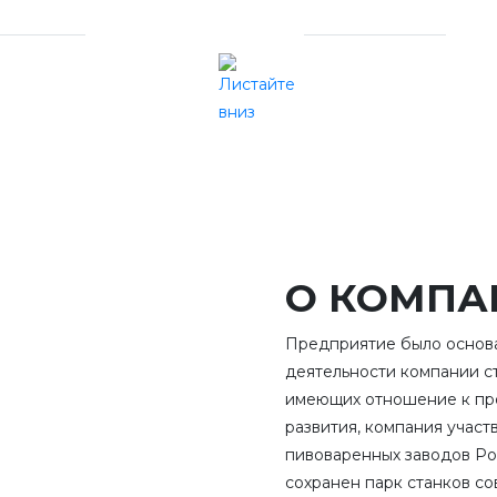
500
5000+
Листайте вниз
пешных проектов
единиц оборудов
произведено
О КОМПА
Предприятие было основа
деятельности компании ст
имеющих отношение к про
развития, компания участ
пивоваренных заводов Ро
сохранен парк станков со