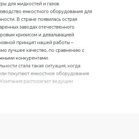
тры для жидкостей и газов.
оизводство емкостного оборудования для
ости. В стране появилась острая
аренных заводах отечественного
мировым кризисом и девальвацией
новной принцип нашей работы –
омо лучшее качество, по сравнению с
жными конкурентами.
ьности стала такая ситуация, когда
ели покупают емкостное оборудование
. Компания располагает ведущим
отки металлов, для изготовления
. Также компания располагает
анием для производства емкостного
е Заказчика. Компания охватывает
а до Камчатки. Успешно работает со
омпании находится порядка 5000 м2