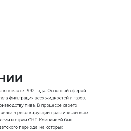
300+
ания
Заказчиков в РФ и
СНГ
НИИ
но в марте 1992 года. Основной сферой
ала фильтрация всех жидкостей и газов,
изводству пива. В процессе своего
вовала в реконструкции практически всех
ссии и стран СНГ. Компанией был
ветского периода, на которых